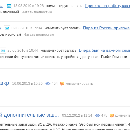
Приехал на работу,как в
ка
13.08.2010 в 19:28
комментирует запись
ль чмошный
Читать полностью
Пара из России приезжае
a
09.08.2010 в 15:34
комментирует запись
одчивойсть))
Читать полностью
Вчера был на важном семи
25.05.2010 в 10:44
комментирует запись
гня,если блютус включить и поискать устройства доступные...Рыбки,Ромашки..
arkp
16.06.2013 в 15:20
454
комментировать
й дополнительные зав...
03.12.2012 в 11:14
475
коммент
нительные завитушки. ВСЕГДА. Неважно какие. Это был мой первый клиент. 