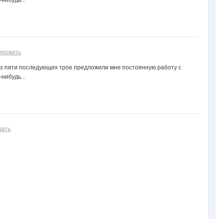
нибудь...
ировать
Из пяти последующих трое предложили мне постоянную работу с
нибудь...
вать