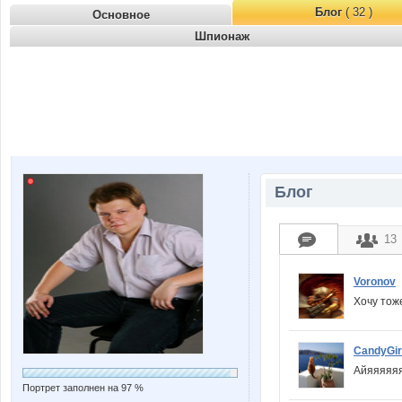
Блог
( 32 )
Основное
Шпионаж
Блог
13
Voronov
Хочу тож
CandyGir
Айяяяяяя
Портрет заполнен на 97 %