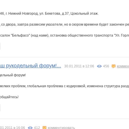
6, г. Нижний Новгород, ул. Бекетова, д.37, Цокольный этаж.
со двора, завтра развесим указатели, но в скором времени будет закончен р
алон "Бельфасо" (над нами), остановка общественного транспорта "Ул. Горл
ш рукодельный форум!...
30.01.2011 в 12:06
456
коммен
дельный форум!
елких проблем, глобальная проблема с кодировкой, изменена структура разд
 общайтесь!
.01.2011 в 16:06
412
комментировать