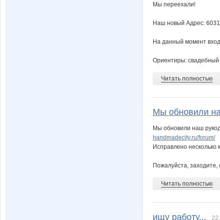
Мы переехали!
Наш новый Адрес: 60314
На данный момент вход 
Ориентиры: свадебный с
Читать полностью
Мы обновили на
Мы обновили наш руко
handmadecity.ru/forum/
Исправлено несколько м
Пожалуйста, заходите,
Читать полностью
ищу работу...
22