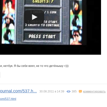
ти, нетбук. Я бы себе взял, не то что детёнышу =)))
journal.com/537.h...
30.08.2011 в 14:39
385
комментировать
.com/537.html