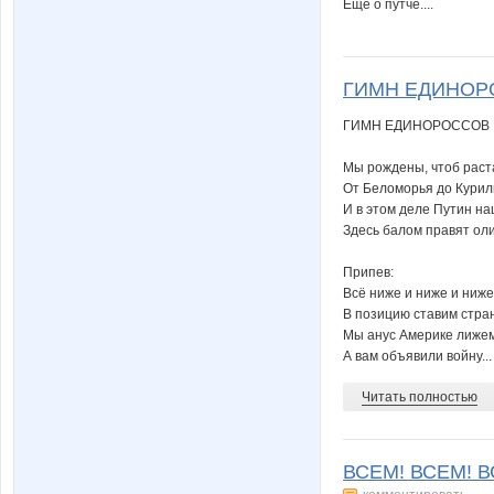
Ещё о путче....
ГИМН ЕДИНОРОС
ГИМН ЕДИНОРОССОВ
Мы рождены, чтоб рас
От Беломорья до Курил
И в этом деле Путин н
Здесь балом правят оли
Припев:
Всё ниже и ниже и ниже
В позицию ставим стра
Мы анус Америке лиже
А вам объявили войну...
Читать полностью
ВСЕМ! ВСЕМ! 