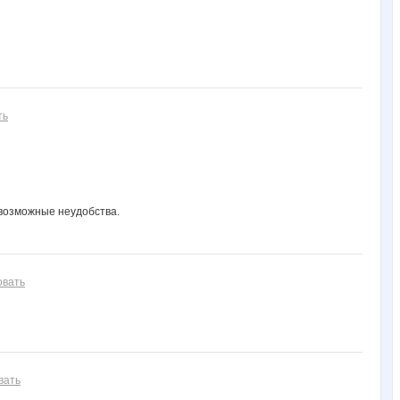
ть
 возможные неудобства.
овать
вать