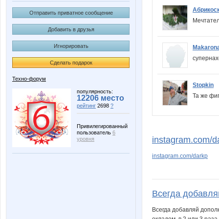
Абрикос
Отправить приватное сообщение
Мечтате
Добавить в друзья
Игнорировать
Makaron
супернах
Сделать подарок
Техно-форум
Stopkin
популярность:
Та же фи
12206 место
рейтинг
2698
?
Привилегированный
пользователь
6
instagram.com/d
уровня
instagram.com/darkp
Всегда добавля
Всегда добавляй допол