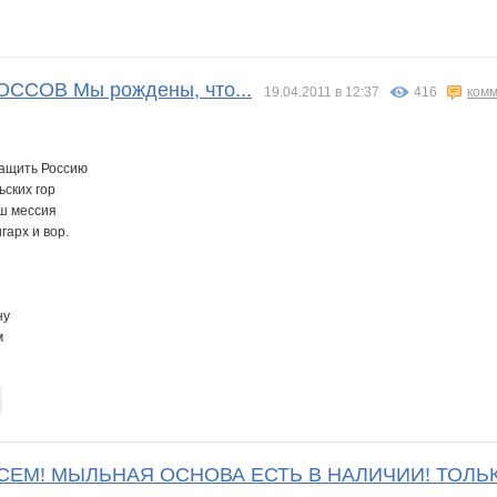
СОВ Мы рождены, что...
19.04.2011 в 12:37
416
комм
тащить Россию
ьских гор
аш мессия
гарх и вор.
ну
м
ВСЕМ! МЫЛЬНАЯ ОСНОВА ЕСТЬ В НАЛИЧИИ! ТОЛЬ