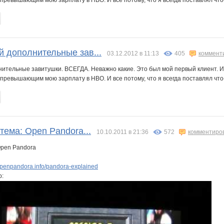
а превышающим мою зарплату в HBO. И все потому, что я всегда поставлял что-
й дополнительные зав...
03.12.2012 в 11:13
405
коммент
нительные завитушки. ВСЕГДА. Неважно какие. Это был мой первый клиент. 
а превышающим мою зарплату в HBO. И все потому, что я всегда поставлял что-
тема: Open Pandora...
10.10.2011 в 21:36
572
комментиро
Open Pandora
penpandora.info/pandora-explained
р: