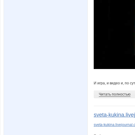
И игра, и видео и, по су
Читать полностью
sveta-kukina.live
sveta-kukina.livejournal