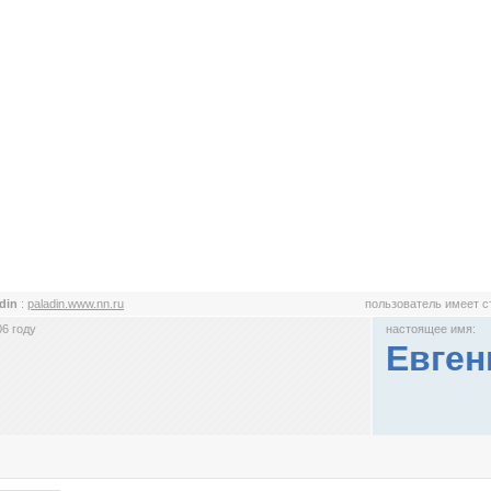
din
:
paladin.www.nn.ru
пользователь имеет 
6 году
настоящее имя:
Евген