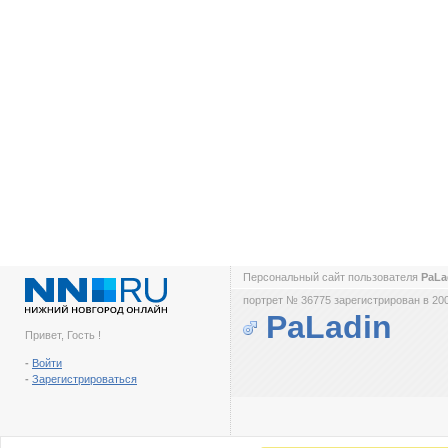
Персональный сайт пользователя
PaLa
портрет № 36775 зарегистрирован в 200
PaLadin
Привет, Гость !
-
Войти
-
Зарегистрироваться