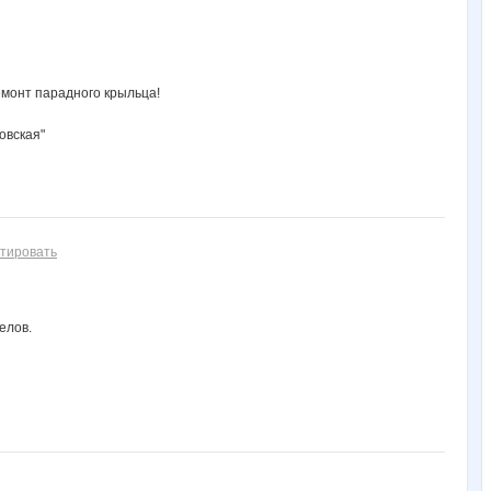
емонт парадного крыльца!
овская"
тировать
елов.