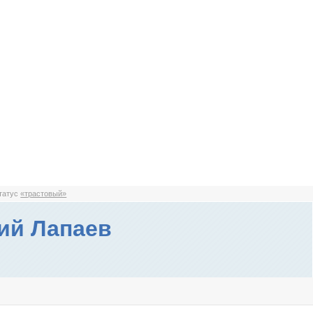
статус
«трастовый»
ий Лапаев