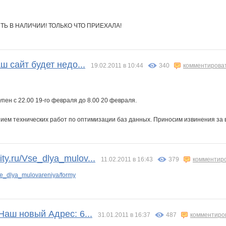
Ь В НАЛИЧИИ! ТОЛЬКО ЧТО ПРИЕХАЛА!
ш сайт будет недо...
19.02.2011 в 10:44
340
комментирова
пен с 22.00 19-го февраля до 8.00 20 февраля.
нием технических работ по оптимизации баз данных. Приносим извинения за
y.ru/Vse_dlya_mulov...
11.02.2011 в 16:43
379
комментир
e_dlya_mulovareniya/formy
Наш новый Адрес: 6...
31.01.2011 в 16:37
487
комментиро