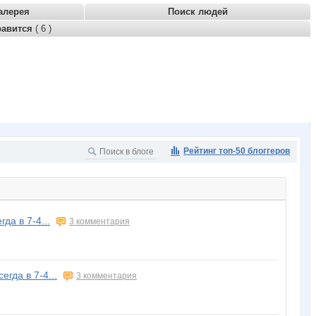
алерея
Поиск людей
равится
( 6 )
Рейтинг топ-50 блоггеров
да в 7-4...
3 комментария
егда в 7-4...
3 комментария